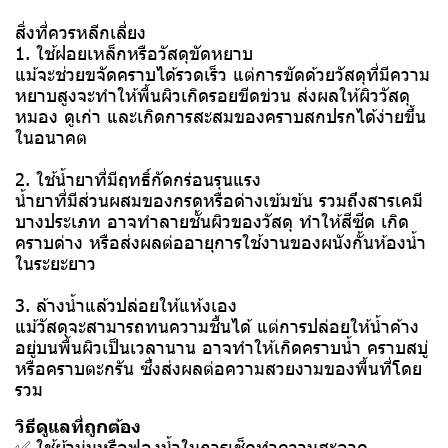
สิ่งที่ควรหลีกเลี่ยง
1. ใช้ฝอยเหล็กหรือวัสดุขัดหยาบ
แม้จะช่วยขจัดคราบได้รวดเร็ว แต่การขัดด้วยวัสดุที่มีความ
หยาบสูงจะทำให้พื้นผิวเกิดรอยขีดข่วน ส่งผลให้ผิววัสดุ
หมอง ดูเก่า และเกิดการสะสมของคราบสกปรกได้ง่ายขึ้น
ในอนาคต
2. ใช้น้ำยาที่มีฤทธิ์กัดกร่อนรุนแรง
น้ำยาที่มีส่วนผสมของกรดหรือด่างเข้มข้น รวมถึงสารเคมี
บางประเภท อาจทำลายชั้นผิวของวัสดุ ทำให้สีซีด เกิด
คราบด่าง หรือส่งผลต่ออายุการใช้งานของผนังกั้นห้องน้ำ
ในระยะยาว
3. ล้างน้ำแล้วปล่อยให้แห้งเอง
แม้วัสดุจะสามารถทนความชื้นได้ แต่การปล่อยให้น้ำค้าง
อยู่บนพื้นผิวเป็นเวลานาน อาจทำให้เกิดคราบน้ำ คราบสบู่
หรือคราบตะกรัน ซึ่งส่งผลต่อความสวยงามของพื้นที่โดย
รวม
วิธีดูแลที่ถูกต้อง
✅ ใช้ผ้านุ่มหรือฟองน้ำในการเช็ดทำความสะอาด